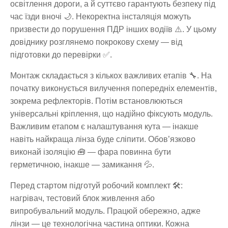
освітлення дороги, а й суттєво гарантують безпеку під
час їзди вночі 🌙. Некоректна інсталяція можуть
призвести до порушення ПДР інших водіїв ⚠️. У цьому
довіднику розглянемо покрокову схему — від
підготовки до перевірки ✅.
Монтаж складається з кількох важливих етапів 🔧. На
початку виконується вилучення попередніх елементів,
зокрема рефлекторів. Потім встановлюються
універсальні кріплення, що надійно фіксують модуль.
Важливим етапом є налаштування кута — інакше
навіть найкраща лінза буде сліпити. Обов’язково
виконай ізоляцію 🧰 — фара повинна бути
герметичною, інакше — замикання 💦.
Перед стартом підготуй робочий комплект 🛠️:
нагрівач, тестовий блок живлення або
випробувальний модуль. Працюй обережно, адже
лінзи — це технологічна частина оптики. Кожна