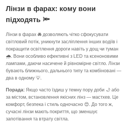
Лінзи в фарах: кому вони
підходять 🔦
Лінзи в фарах 🚘 дозволяють чітко сфокусувати
світловий потік, уникнути засліплення інших водіїв і
покращити освітлення дороги навіть у дощ чи туман
🌧️. Вони особливо ефективні з LED та ксеноновими
лампами, даючи насичене й рівномірне світло. Лінзи
бувають ближнього, дальнього типу та комбіновані —
два в одному 💡.
Порада:
Якщо часто їздиш у темну пору доби 🌙 або
за містом, встановлення якісних лінз — мастхев. Це
комфорт, безпека і стиль одночасно 😍. До того ж,
сучасні лінзи мають покриття, що зменшує
запотівання та втрату світла.