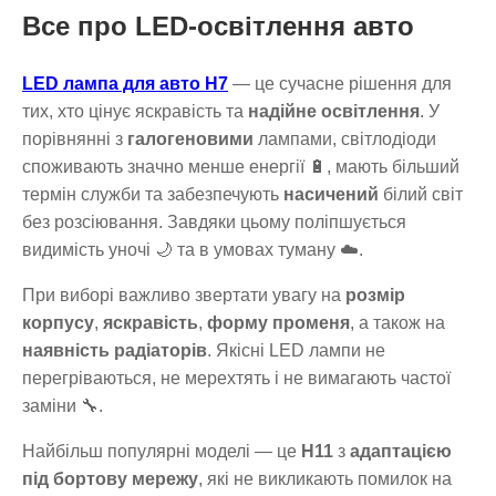
Все про LED-освітлення авто
LED лампа для авто H7
— це сучасне рішення для
тих, хто цінує яскравість та
надійне освітлення
. У
порівнянні з
галогеновими
лампами, світлодіоди
споживають значно менше енергії 🔋, мають більший
термін служби та забезпечують
насичений
білий світ
без розсіювання. Завдяки цьому поліпшується
видимість уночі 🌙 та в умовах туману ☁️.
При виборі важливо звертати увагу на
розмір
корпусу
,
яскравість
,
форму променя
, а також на
наявність радіаторів
. Якісні LED лампи не
перегріваються, не мерехтять і не вимагають частої
заміни 🔧.
Найбільш популярні моделі — це
H11
з
адаптацією
під бортову мережу
, які не викликають помилок на