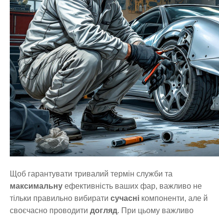
Щоб гарантувати тривалий термін служби та
максимальну
ефективність ваших фар, важливо не
тільки правильно вибирати
сучасні
компоненти, але й
своєчасно проводити
догляд
. При цьому важливо