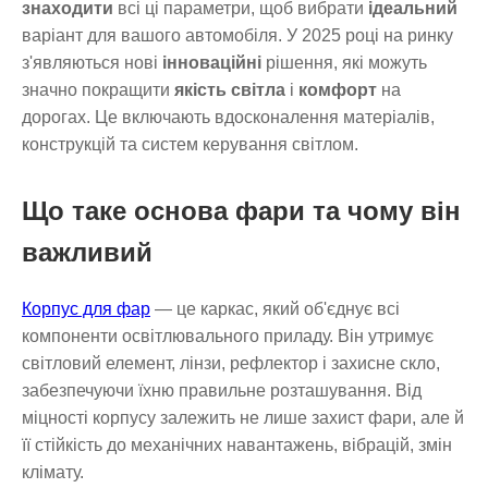
знаходити
всі ці параметри, щоб вибрати
ідеальний
варіант для вашого автомобіля. У 2025 році на ринку
з'являються нові
інноваційні
рішення, які можуть
значно покращити
якість світла
і
комфорт
на
дорогах. Це включають вдосконалення матеріалів,
конструкцій та систем керування світлом.
Що таке основа фари та чому він
важливий
Корпус для фар
— це каркас, який об'єднує всі
компоненти освітлювального приладу. Він утримує
світловий елемент, лінзи, рефлектор і захисне скло,
забезпечуючи їхню правильне розташування. Від
міцності корпусу залежить не лише захист фари, але й
її стійкість до механічних навантажень, вібрацій, змін
клімату.