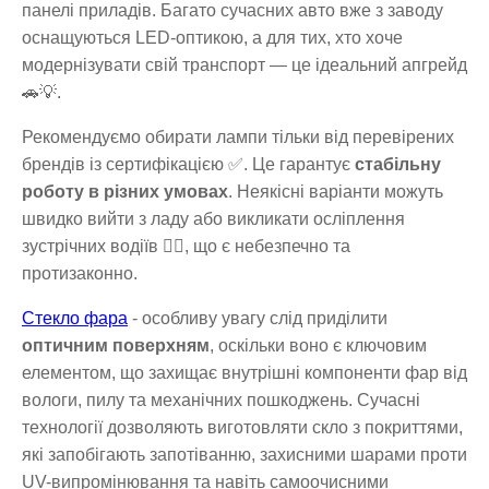
панелі приладів. Багато сучасних авто вже з заводу
оснащуються LED-оптикою, а для тих, хто хоче
модернізувати свій транспорт — це ідеальний апгрейд
🚗💡.
Рекомендуємо обирати лампи тільки від перевірених
брендів із сертифікацією ✅. Це гарантує
стабільну
роботу в різних умовах
. Неякісні варіанти можуть
швидко вийти з ладу або викликати осліплення
зустрічних водіїв 😵‍💫, що є небезпечно та
протизаконно.
Стекло фара
- особливу увагу слід приділити
оптичним поверхням
, оскільки воно є ключовим
елементом, що захищає внутрішні компоненти фар від
вологи, пилу та механічних пошкоджень. Сучасні
технології дозволяють виготовляти скло з покриттями,
які запобігають запотіванню, захисними шарами проти
UV-випромінювання та навіть самоочисними