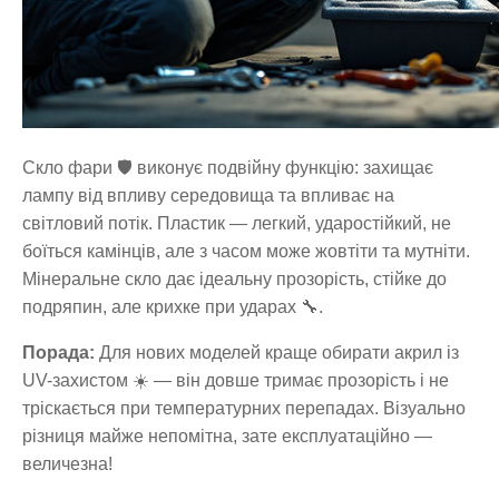
Скло фари 🛡️ виконує подвійну функцію: захищає
лампу від впливу середовища та впливає на
світловий потік. Пластик — легкий, ударостійкий, не
боїться камінців, але з часом може жовтіти та мутніти.
Мінеральне скло дає ідеальну прозорість, стійке до
подряпин, але крихке при ударах 🔧.
Порада:
Для нових моделей краще обирати акрил із
UV-захистом ☀️ — він довше тримає прозорість і не
тріскається при температурних перепадах. Візуально
різниця майже непомітна, зате експлуатаційно —
величезна!