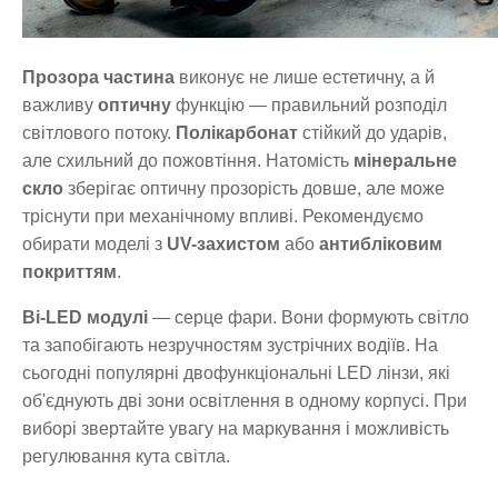
Прозора частина
виконує не лише естетичну, а й
важливу
оптичну
функцію — правильний розподіл
світлового потоку.
Полікарбонат
стійкий до ударів,
але схильний до пожовтіння. Натомість
мінеральне
скло
зберігає оптичну прозорість довше, але може
тріснути при механічному впливі. Рекомендуємо
обирати моделі з
UV-захистом
або
антибліковим
покриттям
.
Bi-LED модулі
— серце фари. Вони формують світло
та запобігають незручностям зустрічних водіїв. На
сьогодні популярні двофункціональні LED лінзи, які
об'єднують дві зони освітлення в одному корпусі. При
виборі звертайте увагу на маркування і можливість
регулювання кута світла.